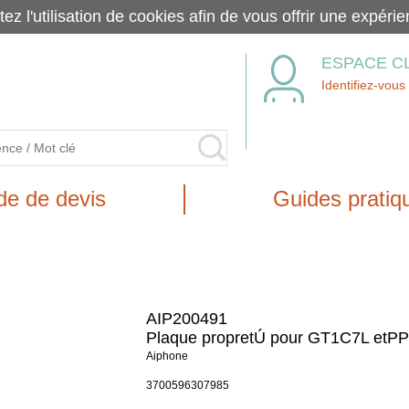
tez l'utilisation de cookies afin de vous offrir une exp
ESPACE C
Identifiez-vous
e de devis
Guides pratiq
AIP200491
Plaque propretÚ pour GT1C7L etP
Aiphone
3700596307985