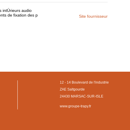
 intÚrieurs audio
s de fixation des p
Site fournisseur
12 - 14 Boulevard de l'industrie
ZAE Saltgourde
24430 MARSAC-SUR-ISLE
www.groupe-trapy.fr