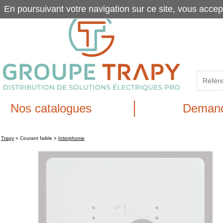
En poursuivant votre navigation sur ce site, vous accep
Nos catalogues
Demand
Trapy
»
Courant faible
»
Interphonie