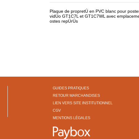
Plaque de propretÚ en PVC blanc pour postes
vidÚo GT1C7L et GT1C7WL avec emplacement
ostes repÚrÚs
GUIDES PRATIQUES
RETOUR MARCHANDISES
LIEN VERS SITE INSTITUTIONNEL
CGV
MENTIONS LÉGALES