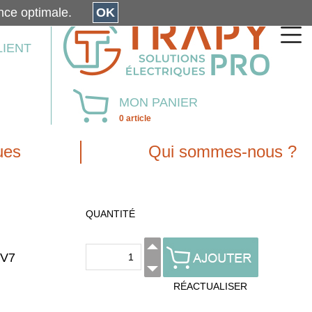
érience optimale.
OK
LIENT
MON PANIER
0 article
ues
Qui sommes-nous ?
QUANTITÉ
PV7
RÉACTUALISER