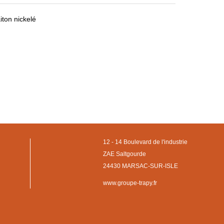
ton nickelé
12 - 14 Boulevard de l'industrie
ZAE Saltgourde
24430 MARSAC-SUR-ISLE
www.groupe-trapy.fr