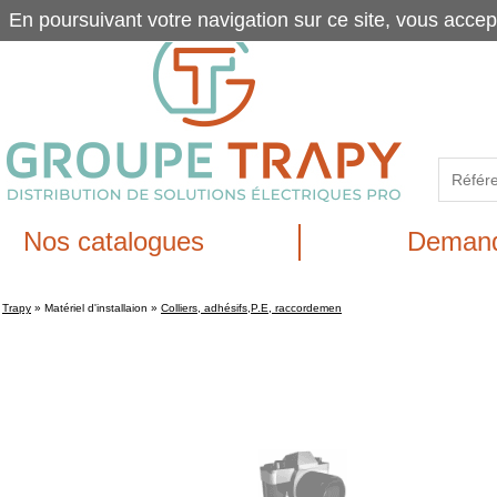
En poursuivant votre navigation sur ce site, vous accep
Nos catalogues
Demand
Trapy
»
Matériel d'installaion
»
Colliers, adhésifs,P.E, raccordemen