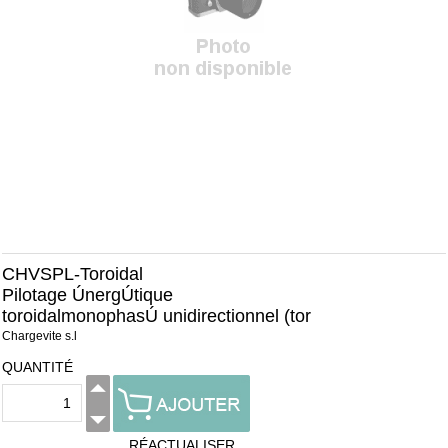
CHVSPL-Toroidal
Pilotage ÚnergÚtique
toroidalmonophasÚ unidirectionnel (tor
Chargevite s.l
QUANTITÉ
RÉACTUALISER