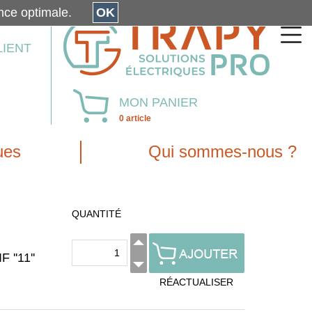
érience optimale.
OK
LIENT
MON PANIER
0 article
ues
Qui sommes-nous ?
QUANTITÉ
''11''
RÉACTUALISER