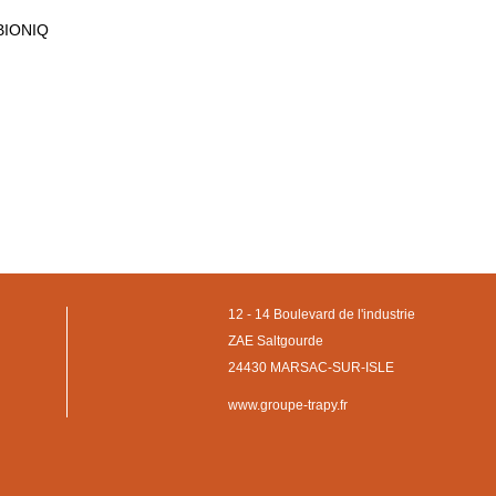
BIONIQ
12 - 14 Boulevard de l'industrie
ZAE Saltgourde
24430 MARSAC-SUR-ISLE
www.groupe-trapy.fr