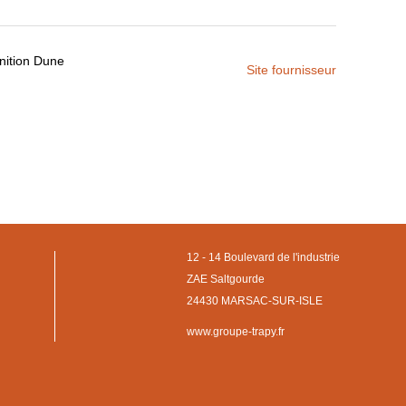
inition Dune
Site fournisseur
12 - 14 Boulevard de l'industrie
ZAE Saltgourde
24430 MARSAC-SUR-ISLE
www.groupe-trapy.fr