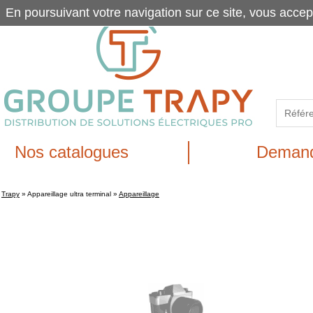
En poursuivant votre navigation sur ce site, vous accep
Nos catalogues
Demand
Trapy
»
Appareillage ultra terminal
»
Appareillage