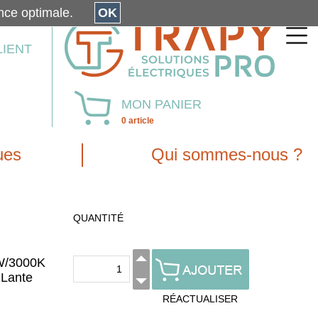
érience optimale.
OK
LIENT
MON PANIER
0 article
ues
Qui sommes-nous ?
QUANTITÉ
/3000K
 Lante
RÉACTUALISER