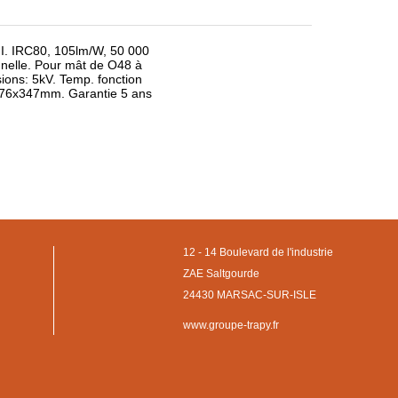
 I. IRC80, 105lm/W, 50 000
nnelle. Pour mât de O48 à
ions: 5kV. Temp. fonction
 376x347mm. Garantie 5 ans
12 - 14 Boulevard de l'industrie
ZAE Saltgourde
24430 MARSAC-SUR-ISLE
www.groupe-trapy.fr