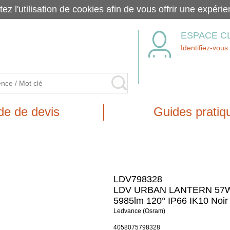
tez l'utilisation de cookies afin de vous offrir une exp
ESPACE C
Identifiez-vous
e de devis
Guides pratiq
LDV798328
LDV URBAN LANTERN 57W
5985lm 120° IP66 IK10 Noir
Ledvance (Osram)
4058075798328