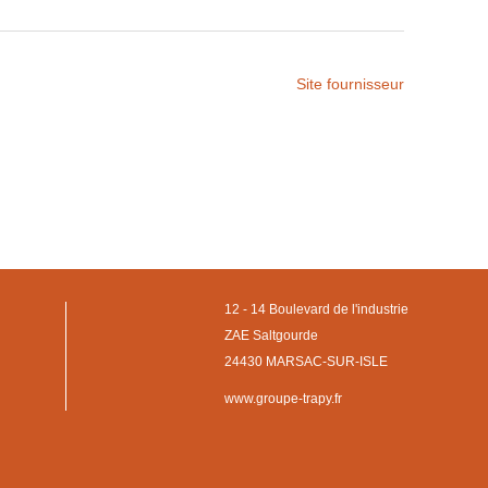
Site fournisseur
12 - 14 Boulevard de l'industrie
ZAE Saltgourde
24430 MARSAC-SUR-ISLE
www.groupe-trapy.fr