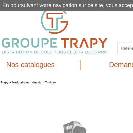
En poursuivant votre navigation sur ce site, vous accep
Nos catalogues
Demand
Trapy
»
Modulaire et Industrie
»
Tertiaire