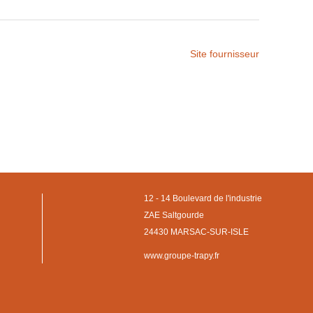
Site fournisseur
12 - 14 Boulevard de l'industrie
ZAE Saltgourde
24430 MARSAC-SUR-ISLE
www.groupe-trapy.fr