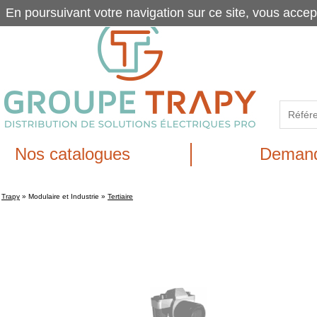
En poursuivant votre navigation sur ce site, vous accep
Nos catalogues
Demand
Trapy
»
Modulaire et Industrie
»
Tertiaire