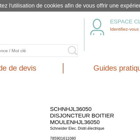
tez l'utilisation de cookies afin de vous offrir une exp
ESPACE C
Identifiez-vous
e de devis
Guides pratiq
SCHNHJL36050
DISJONCTEUR BOITIER
MOULENHJL36050
Schneider Elec. Distri.électrique
785901611080