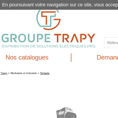
En poursuivant votre navigation sur ce site, vous accep
Nos catalogues
Demand
Trapy
»
Modulaire et Industrie
»
Tertiaire