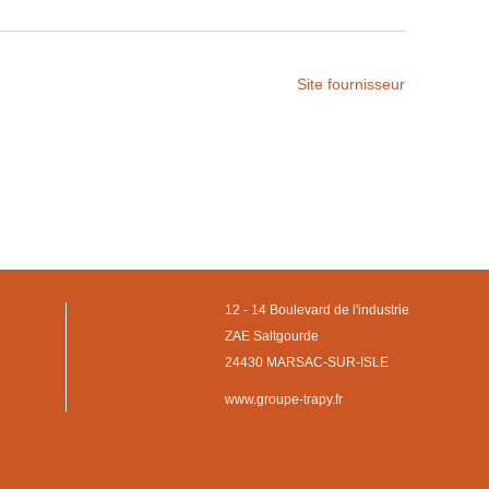
Site fournisseur
12 - 14 Boulevard de l'industrie
ZAE Saltgourde
24430 MARSAC-SUR-ISLE
www.groupe-trapy.fr