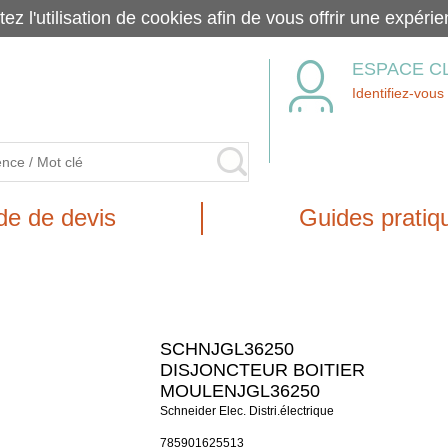
tez l'utilisation de cookies afin de vous offrir une exp
ESPACE C
Identifiez-vous
e de devis
Guides pratiq
SCHNJGL36250
DISJONCTEUR BOITIER
MOULENJGL36250
Schneider Elec. Distri.électrique
785901625513