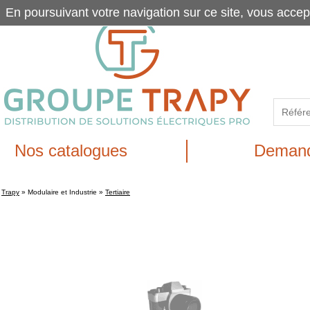
En poursuivant votre navigation sur ce site, vous accep
Nos catalogues
Demand
Trapy
»
Modulaire et Industrie
»
Tertiaire