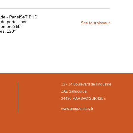
çade - PanelSeT PHD
 de porte - por
Site fournisseur
renforcé fibr
ers. 120°
12 - 14 Boulevard de l'industrie
ZAE Saltgourde
24430 MARSAC-SUR-ISLE
www.groupe-trapy.fr