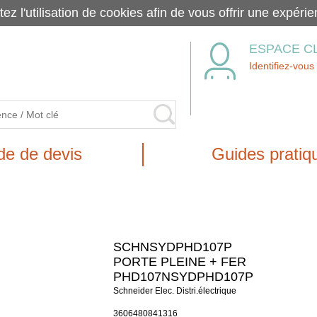
tez l'utilisation de cookies afin de vous offrir une exp
ESPACE C
Identifiez-vous
e de devis
Guides pratiq
SCHNSYDPHD107P
PORTE PLEINE + FER
PHD107NSYDPHD107P
Schneider Elec. Distri.électrique
3606480841316