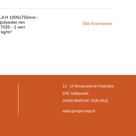
 PLA H 1000x750mm -
 polyester ren
Site fournisseur
L7035 - 1 verr
0 kg/m²
12 - 14 Boulevard de l'industrie
ZAE Saltgourde
24430 MARSAC-SUR-ISLE
www.groupe-trapy.fr