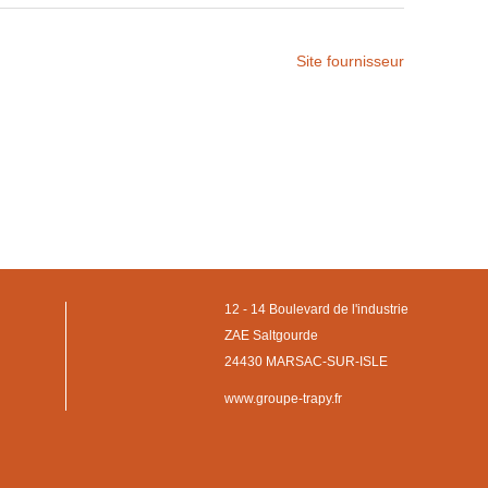
Site fournisseur
12 - 14 Boulevard de l'industrie
ZAE Saltgourde
24430 MARSAC-SUR-ISLE
www.groupe-trapy.fr