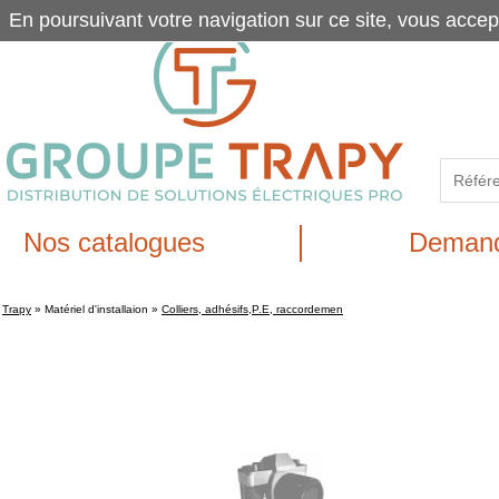
En poursuivant votre navigation sur ce site, vous accep
Nos catalogues
Demand
Trapy
»
Matériel d'installaion
»
Colliers, adhésifs,P.E, raccordemen