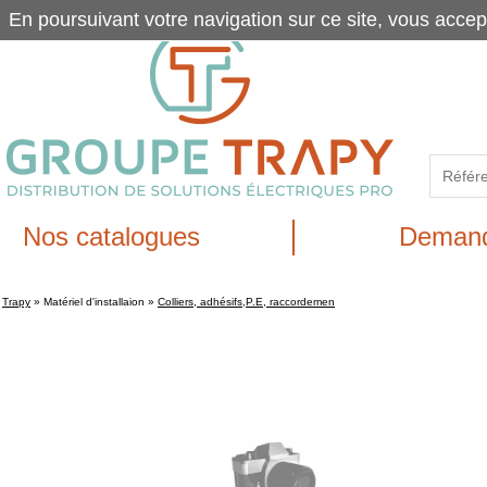
En poursuivant votre navigation sur ce site, vous accep
Nos catalogues
Demand
Trapy
»
Matériel d'installaion
»
Colliers, adhésifs,P.E, raccordemen