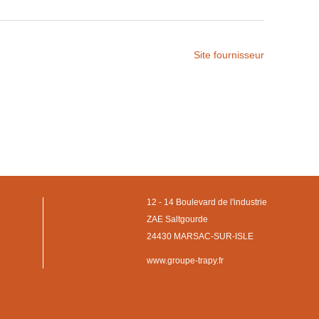
Site fournisseur
12 - 14 Boulevard de l'industrie
ZAE Saltgourde
24430 MARSAC-SUR-ISLE
www.groupe-trapy.fr