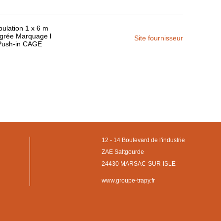
pulation 1 x 6 m
égrée Marquage l
Site fournisseur
5 Push-in CAGE
12 - 14 Boulevard de l'industrie
ZAE Saltgourde
24430 MARSAC-SUR-ISLE
www.groupe-trapy.fr