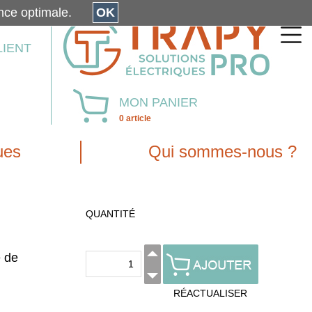
érience optimale.
OK
LIENT
MON PANIER
0 article
ues
Qui sommes-nous ?
QUANTITÉ
e de
RÉACTUALISER