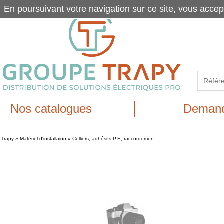
En poursuivant votre navigation sur ce site, vous accep
Nos catalogues
Demand
Trapy
»
Matériel d'installaion
»
Colliers, adhésifs,P.E, raccordemen