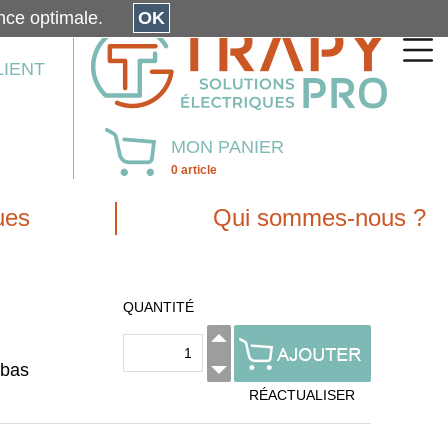
érience optimale.
OK
LIENT
MON PANIER
0 article
ues
Qui sommes-nous ?
QUANTITÉ
/bas
RÉACTUALISER