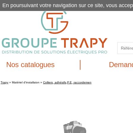
En poursuivant votre navigation sur ce site, vous accep
Nos catalogues
Demand
Trapy
»
Matériel d'installaion
»
Colliers, adhésifs,P.E, raccordemen