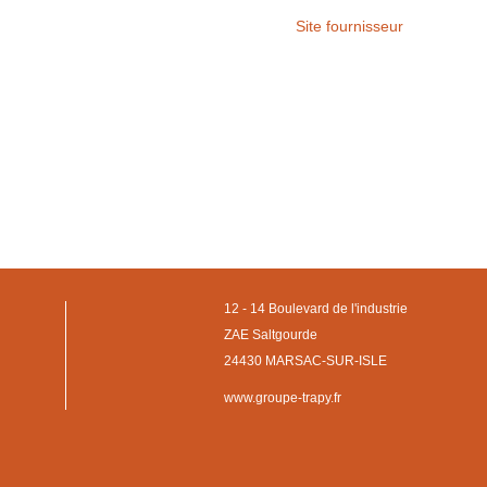
Site fournisseur
12 - 14 Boulevard de l'industrie
ZAE Saltgourde
24430 MARSAC-SUR-ISLE
www.groupe-trapy.fr