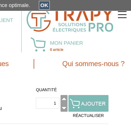
érience optimale.
OK
LIENT
MON PANIER
0 article
ues
Qui sommes-nous ?
QUANTITÉ
u
RÉACTUALISER