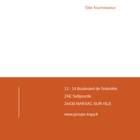
Site fournisseur
12 - 14 Boulevard de l'industrie
ZAE Saltgourde
24430 MARSAC-SUR-ISLE
www.groupe-trapy.fr