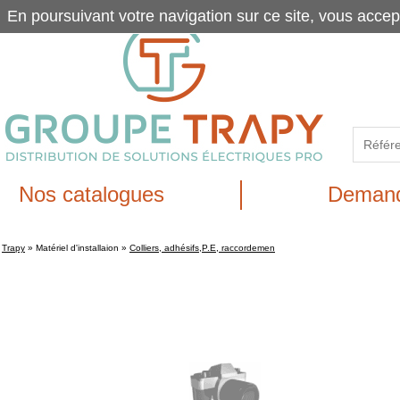
En poursuivant votre navigation sur ce site, vous accep
Nos catalogues
Demand
Trapy
»
Matériel d'installaion
»
Colliers, adhésifs,P.E, raccordemen