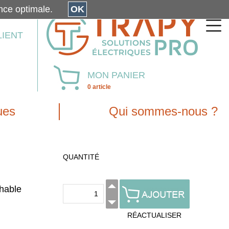
érience optimale.
OK
LIENT
MON PANIER
0 article
ues
Qui sommes-nous ?
QUANTITÉ
hable
RÉACTUALISER