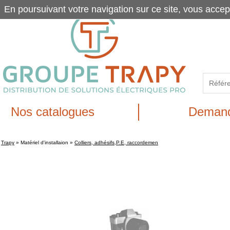
En poursuivant votre navigation sur ce site, vous accep
Nos catalogues
Demand
Trapy
»
Matériel d'installaion
»
Colliers, adhésifs,P.E, raccordemen