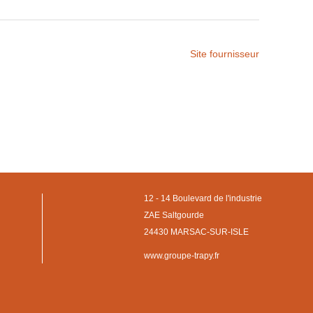
Site fournisseur
12 - 14 Boulevard de l'industrie
ZAE Saltgourde
24430 MARSAC-SUR-ISLE
www.groupe-trapy.fr