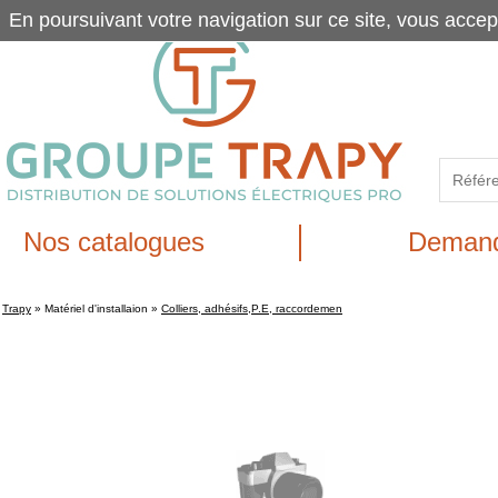
En poursuivant votre navigation sur ce site, vous accep
Nos catalogues
Demand
Trapy
»
Matériel d'installaion
»
Colliers, adhésifs,P.E, raccordemen