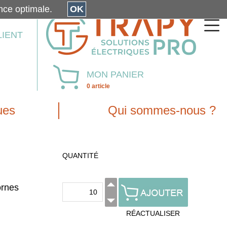
érience optimale.
OK
LIENT
MON PANIER
0 article
ues
Qui sommes-nous ?
QUANTITÉ
ornes
RÉACTUALISER