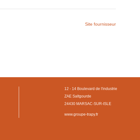
Site fournisseur
12 - 14 Boulevard de l'industrie
ZAE Saltgourde
24430 MARSAC-SUR-ISLE
www.groupe-trapy.fr