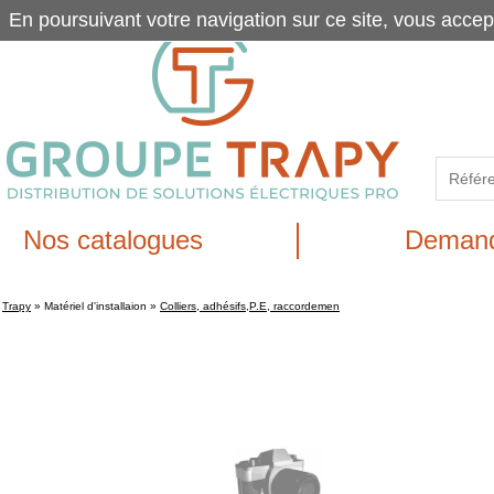
En poursuivant votre navigation sur ce site, vous accep
Nos catalogues
Demand
Trapy
»
Matériel d'installaion
»
Colliers, adhésifs,P.E, raccordemen