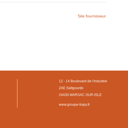
Site fournisseur
12 - 14 Boulevard de l'industrie
ZAE Saltgourde
24430 MARSAC-SUR-ISLE
www.groupe-trapy.fr