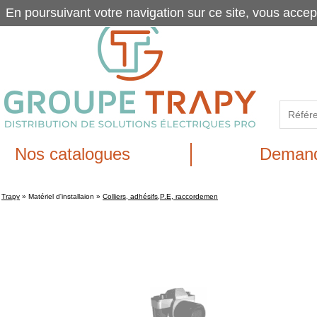
En poursuivant votre navigation sur ce site, vous accep
Nos catalogues
Demand
Trapy
»
Matériel d'installaion
»
Colliers, adhésifs,P.E, raccordemen