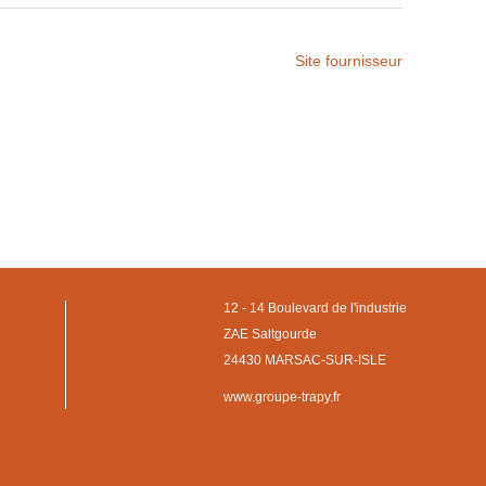
Site fournisseur
12 - 14 Boulevard de l'industrie
ZAE Saltgourde
24430 MARSAC-SUR-ISLE
www.groupe-trapy.fr