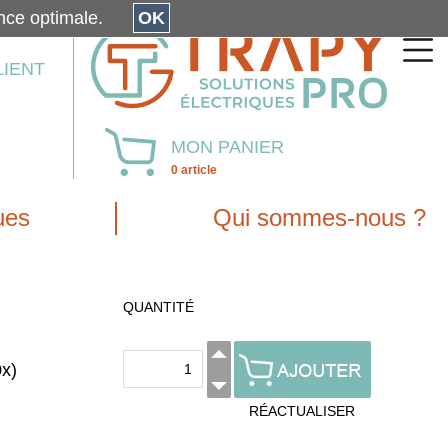
érience optimale.
OK
LIENT
MON PANIER
0 article
ues
Qui sommes-nous ?
QUANTITÉ
x)
RÉACTUALISER