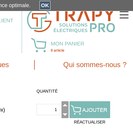
érience optimale.
OK
LIENT
MON PANIER
0 article
ues
Qui sommes-nous ?
QUANTITÉ
x)
RÉACTUALISER