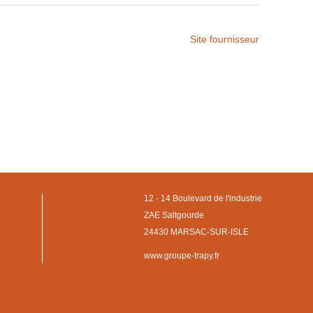
Site fournisseur
12 - 14 Boulevard de l'industrie
ZAE Saltgourde
24430 MARSAC-SUR-ISLE
www.groupe-trapy.fr