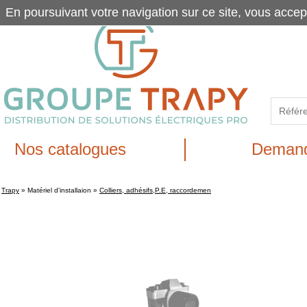
En poursuivant votre navigation sur ce site, vous accep
Nos catalogues
Demand
Trapy
»
Matériel d'installaion
»
Colliers, adhésifs,P.E, raccordemen