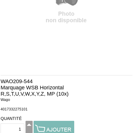
WAO209-544
Marquage WSB Horizontal
R,S,T,U,V,W,X,Y,Z, MP (10x)
Wago
4017332275101
QUANTITÉ