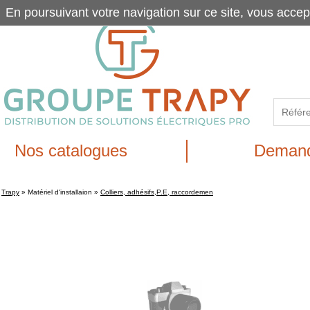
En poursuivant votre navigation sur ce site, vous accep
Nos catalogues
Demand
Trapy
»
Matériel d'installaion
»
Colliers, adhésifs,P.E, raccordemen