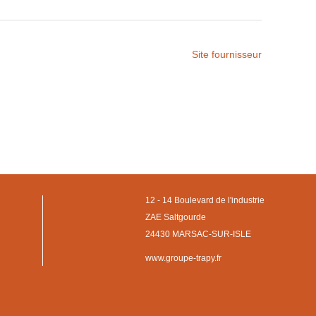
Site fournisseur
12 - 14 Boulevard de l'industrie
ZAE Saltgourde
24430 MARSAC-SUR-ISLE
www.groupe-trapy.fr