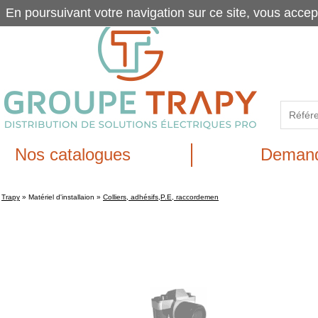
En poursuivant votre navigation sur ce site, vous accep
Nos catalogues
Demand
Trapy
»
Matériel d'installaion
»
Colliers, adhésifs,P.E, raccordemen