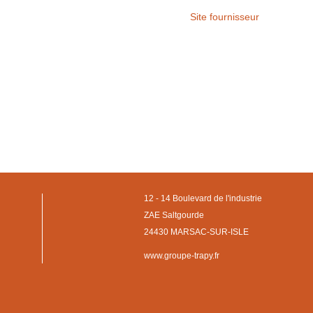
Site fournisseur
12 - 14 Boulevard de l'industrie
ZAE Saltgourde
24430 MARSAC-SUR-ISLE
www.groupe-trapy.fr