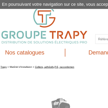
En poursuivant votre navigation sur ce site, vous accep
Nos catalogues
Demand
Trapy
»
Matériel d'installaion
»
Colliers, adhésifs,P.E, raccordemen