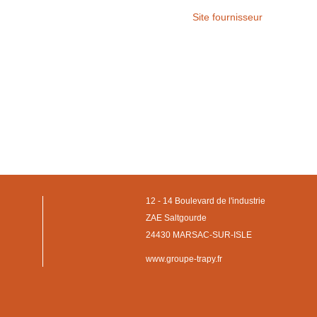
Site fournisseur
12 - 14 Boulevard de l'industrie
ZAE Saltgourde
24430 MARSAC-SUR-ISLE
www.groupe-trapy.fr