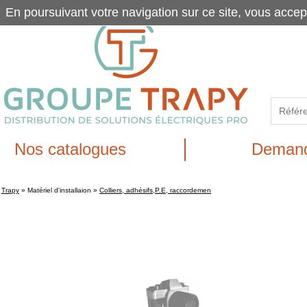
En poursuivant votre navigation sur ce site, vous accep
Nos catalogues
Demand
Trapy
»
Matériel d'installaion
»
Colliers, adhésifs,P.E, raccordemen