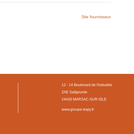
Site fournisseur
12 - 14 Boulevard de l'industrie
ZAE Saltgourde
24430 MARSAC-SUR-ISLE
www.groupe-trapy.fr