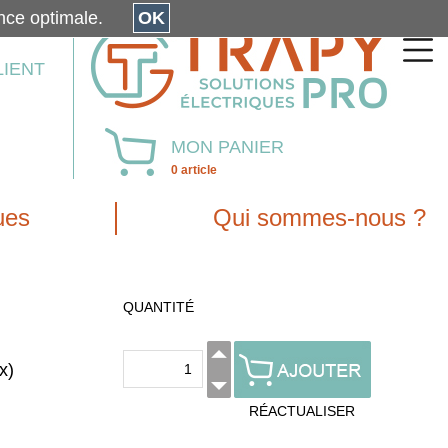
érience optimale.
OK
LIENT
MON PANIER
0 article
ues
Qui sommes-nous ?
QUANTITÉ
x)
RÉACTUALISER