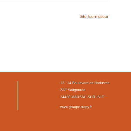
Site fournisseur
12 - 14 Boulevard de l'industrie
ZAE Saltgourde
24430 MARSAC-SUR-ISLE
www.groupe-trapy.fr