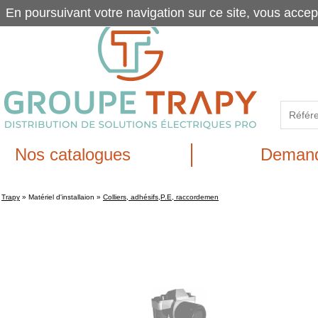
En poursuivant votre navigation sur ce site, vous accep
Nos catalogues
Demand
Trapy
»
Matériel d'installaion
»
Colliers, adhésifs,P.E, raccordemen