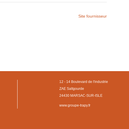
Site fournisseur
12 - 14 Boulevard de l'industrie
ZAE Saltgourde
24430 MARSAC-SUR-ISLE
www.groupe-trapy.fr