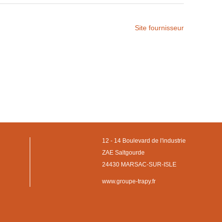
Site fournisseur
12 - 14 Boulevard de l'industrie
ZAE Saltgourde
24430 MARSAC-SUR-ISLE
www.groupe-trapy.fr