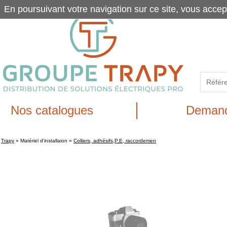
En poursuivant votre navigation sur ce site, vous accep
Nos catalogues
Demand
Trapy
»
Matériel d'installaion
»
Colliers, adhésifs,P.E, raccordemen