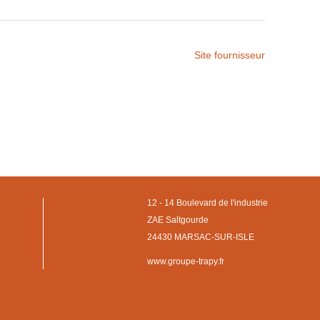
Site fournisseur
12 - 14 Boulevard de l'industrie
ZAE Saltgourde
24430 MARSAC-SUR-ISLE
www.groupe-trapy.fr