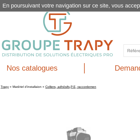
En poursuivant votre navigation sur ce site, vous accep
Nos catalogues
Demand
Trapy
»
Matériel d'installaion
»
Colliers, adhésifs,P.E, raccordemen