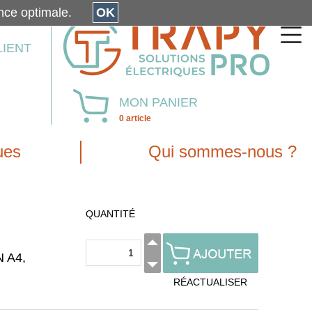
érience optimale.
OK
LIENT
MON PANIER
0 article
ues
Qui sommes-nous ?
QUANTITÉ
N A4,
RÉACTUALISER