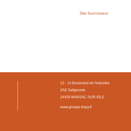
Site fournisseur
12 - 14 Boulevard de l'industrie
ZAE Saltgourde
24430 MARSAC-SUR-ISLE
www.groupe-trapy.fr