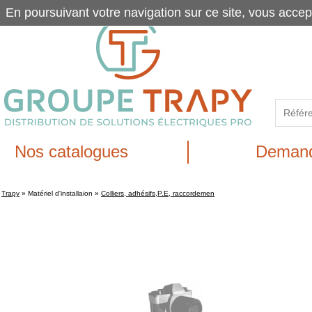
En poursuivant votre navigation sur ce site, vous accep
Nos catalogues
Demand
Trapy
»
Matériel d'installaion
»
Colliers, adhésifs,P.E, raccordemen