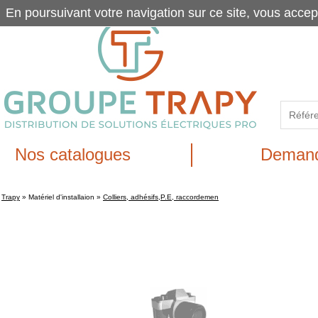
En poursuivant votre navigation sur ce site, vous accep
Nos catalogues
Demand
Trapy
»
Matériel d'installaion
»
Colliers, adhésifs,P.E, raccordemen