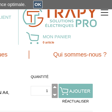
érience optimale.
OK
LIENT
MON PANIER
0 article
ues
Qui sommes-nous ?
QUANTITÉ
N A4,
RÉACTUALISER