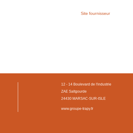
Site fournisseur
12 - 14 Boulevard de l'industrie
ZAE Saltgourde
24430 MARSAC-SUR-ISLE
www.groupe-trapy.fr