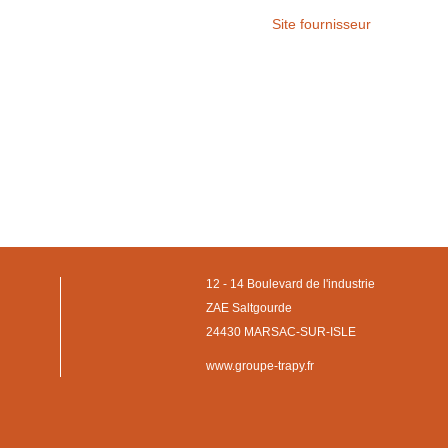
Site fournisseur
12 - 14 Boulevard de l'industrie
ZAE Saltgourde
24430 MARSAC-SUR-ISLE
www.groupe-trapy.fr