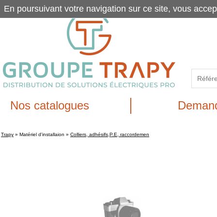
En poursuivant votre navigation sur ce site, vous accep
Nos catalogues
Demand
Trapy
»
Matériel d'installaion
»
Colliers, adhésifs,P.E, raccordemen