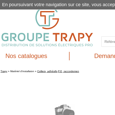
En poursuivant votre navigation sur ce site, vous accep
Nos catalogues
Demand
Trapy
»
Matériel d'installaion
»
Colliers, adhésifs,P.E, raccordemen