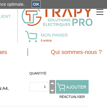
érience optimale.
OK
LIENT
MON PANIER
0 article
ues
Qui sommes-nous ?
QUANTITÉ
N A4,
RÉACTUALISER