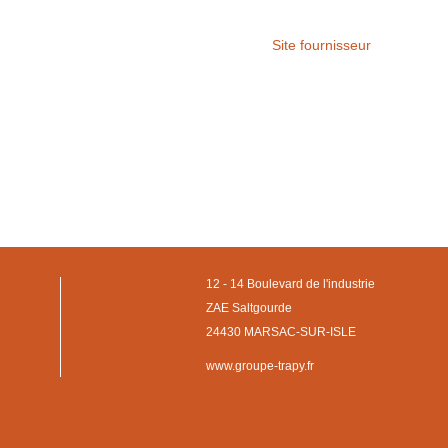
Site fournisseur
12 - 14 Boulevard de l'industrie
ZAE Saltgourde
24430 MARSAC-SUR-ISLE
www.groupe-trapy.fr