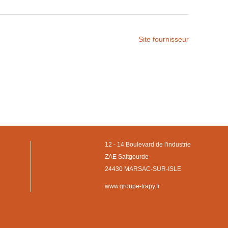
Site fournisseur
12 - 14 Boulevard de l'industrie
ZAE Saltgourde
24430 MARSAC-SUR-ISLE
www.groupe-trapy.fr