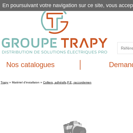
En poursuivant votre navigation sur ce site, vous accep
Nos catalogues
Demand
Trapy
»
Matériel d'installaion
»
Colliers, adhésifs,P.E, raccordemen