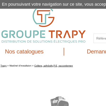
En poursuivant votre navigation sur ce site, vous accep
Nos catalogues
Demand
Trapy
»
Matériel d'installaion
»
Colliers, adhésifs,P.E, raccordemen