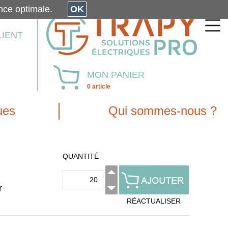
érience optimale.
OK
LIENT
MON PANIER
0 article
ues
Qui sommes-nous ?
QUANTITÉ
r
RÉACTUALISER