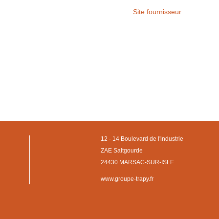
Site fournisseur
12 - 14 Boulevard de l'industrie
ZAE Saltgourde
24430 MARSAC-SUR-ISLE
www.groupe-trapy.fr