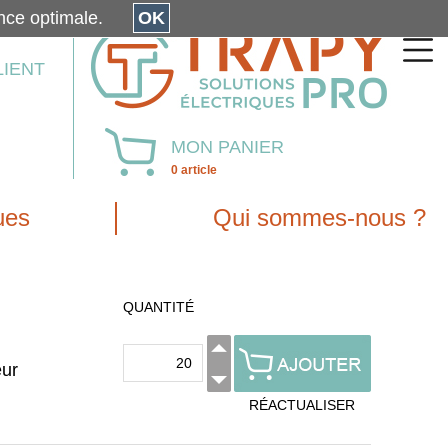
érience optimale.
OK
LIENT
MON PANIER
0 article
ues
Qui sommes-nous ?
QUANTITÉ
eur
RÉACTUALISER