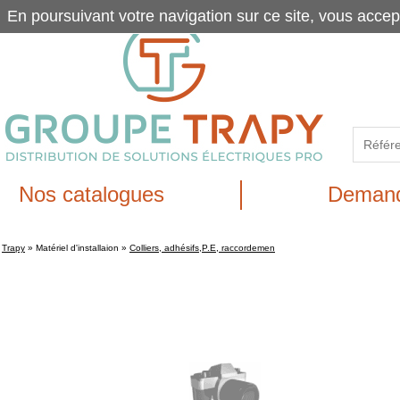
En poursuivant votre navigation sur ce site, vous accep
Nos catalogues
Demand
Trapy
»
Matériel d'installaion
»
Colliers, adhésifs,P.E, raccordemen