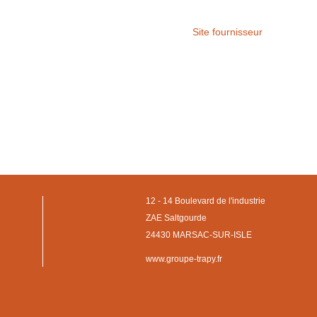
Site fournisseur
12 - 14 Boulevard de l'industrie
ZAE Saltgourde
24430 MARSAC-SUR-ISLE
www.groupe-trapy.fr