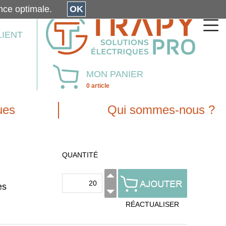
érience optimale.
OK
LIENT
MON PANIER
0 article
ues
Qui sommes-nous ?
QUANTITÉ
es
RÉACTUALISER