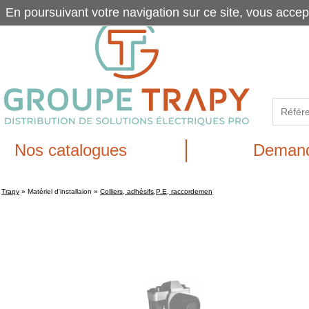
En poursuivant votre navigation sur ce site, vous accep
Nos catalogues
Demand
Trapy
»
Matériel d'installaion
»
Colliers, adhésifs,P.E, raccordemen