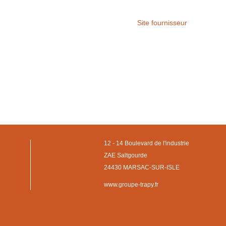
Site fournisseur
12 - 14 Boulevard de l'industrie
ZAE Saltgourde
24430 MARSAC-SUR-ISLE
www.groupe-trapy.fr