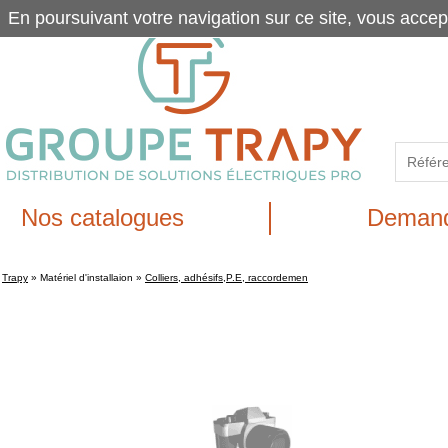
En poursuivant votre navigation sur ce site, vous accep
Nos catalogues
Demand
Trapy
»
Matériel d'installaion
»
Colliers, adhésifs,P.E, raccordemen