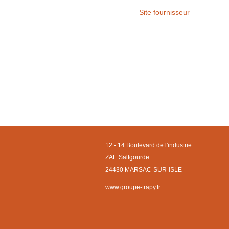
Site fournisseur
12 - 14 Boulevard de l'industrie
ZAE Saltgourde
24430 MARSAC-SUR-ISLE
www.groupe-trapy.fr