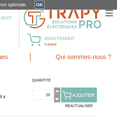
érience optimale.
OK
LIENT
MON PANIER
0 article
ues
Qui sommes-nous ?
QUANTITÉ
8 x
RÉACTUALISER