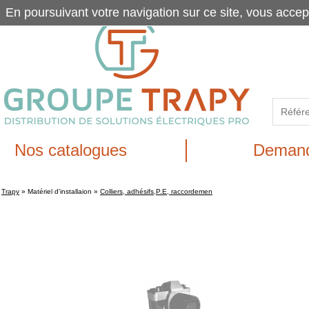
En poursuivant votre navigation sur ce site, vous accep
Nos catalogues
Demand
Trapy
»
Matériel d'installaion
»
Colliers, adhésifs,P.E, raccordemen