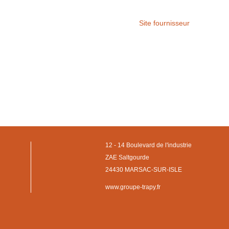
Site fournisseur
12 - 14 Boulevard de l'industrie
ZAE Saltgourde
24430 MARSAC-SUR-ISLE
www.groupe-trapy.fr