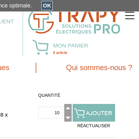
érience optimale.
OK
LIENT
MON PANIER
0 article
ues
Qui sommes-nous ?
QUANTITÉ
8 x
RÉACTUALISER