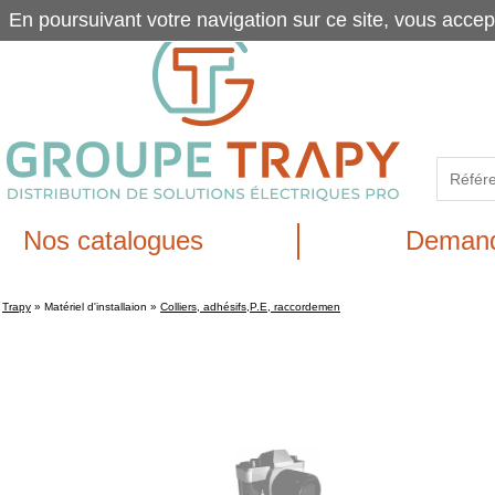
En poursuivant votre navigation sur ce site, vous accep
Nos catalogues
Demand
Trapy
»
Matériel d'installaion
»
Colliers, adhésifs,P.E, raccordemen