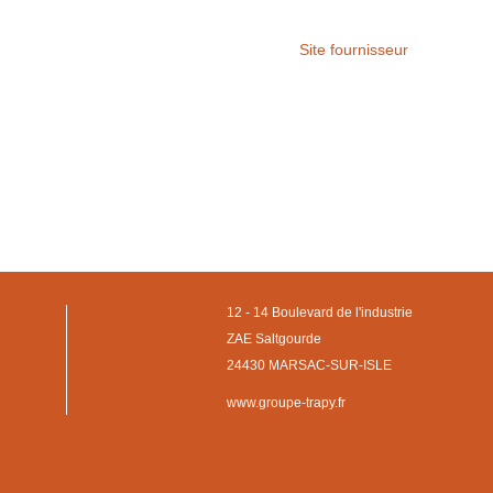
Site fournisseur
12 - 14 Boulevard de l'industrie
ZAE Saltgourde
24430 MARSAC-SUR-ISLE
www.groupe-trapy.fr