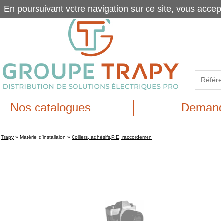
En poursuivant votre navigation sur ce site, vous accep
Nos catalogues
Demand
Trapy
»
Matériel d'installaion
»
Colliers, adhésifs,P.E, raccordemen