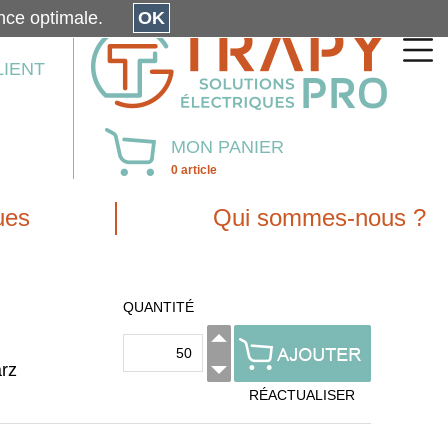
érience optimale.
OK
LIENT
MON PANIER
0 article
ues
Qui sommes-nous ?
QUANTITÉ
rz
RÉACTUALISER