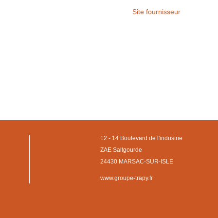
Site fournisseur
12 - 14 Boulevard de l'industrie
ZAE Saltgourde
24430 MARSAC-SUR-ISLE
www.groupe-trapy.fr