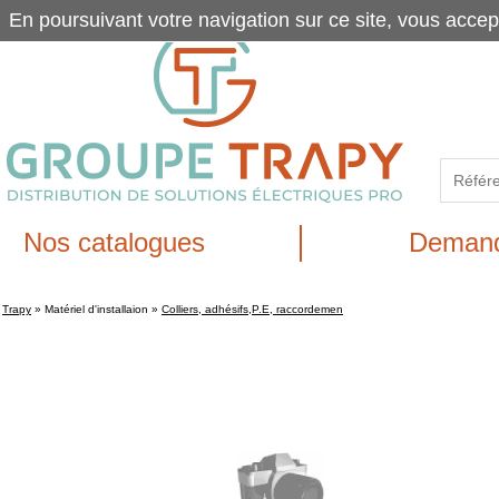
En poursuivant votre navigation sur ce site, vous accep
Nos catalogues
Demand
Trapy
»
Matériel d'installaion
»
Colliers, adhésifs,P.E, raccordemen