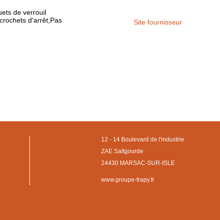
ets de verrouil
ochets d'arrêt,Pas
Site fournisseur
12 - 14 Boulevard de l'industrie
ZAE Saltgourde
24430 MARSAC-SUR-ISLE
www.groupe-trapy.fr