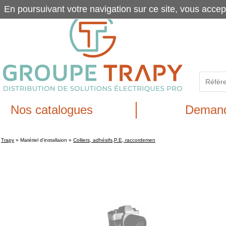
En poursuivant votre navigation sur ce site, vous accep
Nos catalogues
Demand
Trapy
»
Matériel d'installaion
»
Colliers, adhésifs,P.E, raccordemen