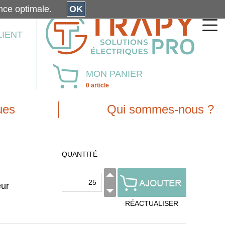
érience optimale.
OK
LIENT
MON PANIER
0 article
ues
Qui sommes-nous ?
QUANTITÉ
eur
RÉACTUALISER