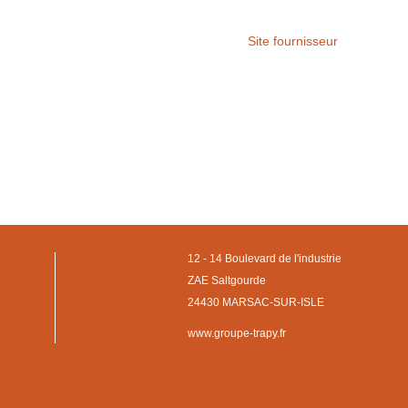
Site fournisseur
12 - 14 Boulevard de l'industrie
ZAE Saltgourde
24430 MARSAC-SUR-ISLE
www.groupe-trapy.fr