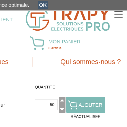
érience optimale.
OK
LIENT
MON PANIER
0 article
ues
Qui sommes-nous ?
QUANTITÉ
eur
RÉACTUALISER