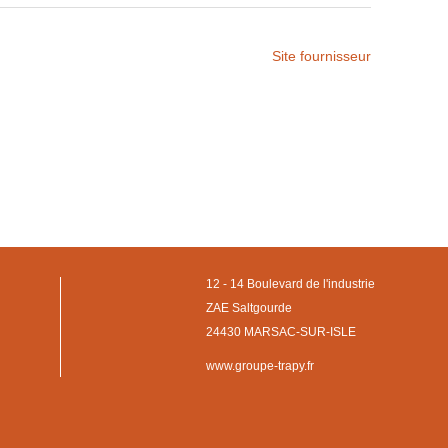
Site fournisseur
12 - 14 Boulevard de l'industrie
ZAE Saltgourde
24430 MARSAC-SUR-ISLE
www.groupe-trapy.fr