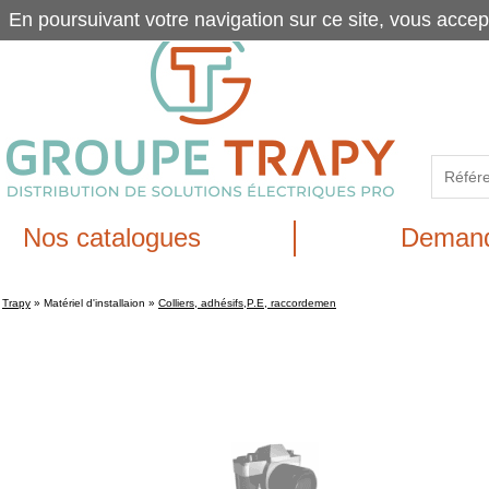
En poursuivant votre navigation sur ce site, vous accep
Nos catalogues
Demand
Trapy
»
Matériel d'installaion
»
Colliers, adhésifs,P.E, raccordemen